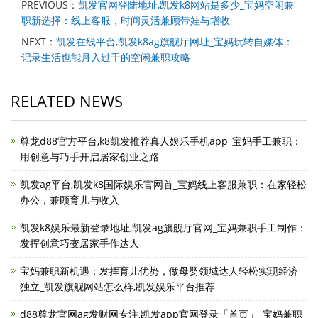
PREVIOUS：
凯发官网登陆地址,凯发k8网站是多少_宝妈空闲兼
职新选择：线上客服，时间灵活兼顾带娃与增收
NEXT：
凯发在线平台,凯发k8ag旗舰厅网址_宝妈玩转自媒体：
记录生活也能月入过千的空闲兼职攻略
RELATED NEWS
尊龙d88官方平台,k8凯发推荐真人娱乐手机app_宝妈手工兼职：
用创意与巧手开启居家创业之路
凯发ag平台,凯发k8国际娱乐官网首_宝妈线上客服兼职：在家轻松
办公，兼顾育儿与收入
凯发k8娱乐最新登录地址,凯发ag旗舰厅官网_宝妈兼职手工制作：
发挥创意巧变居家手作达人
宝妈兼职新机遇：发挥育儿优势，做母婴领域达人轻松实现经济
独立_凯发旗舰网站怎么样,凯发娱乐平台推荐
d88尊龙官网ag发财网专注,凯发app官网登录「首页」_宝妈兼职