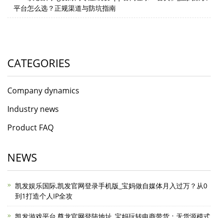
平台怎么选？正规渠道与防坑指南
CATEGORIES
Company dynamics
Industry news
Product FAQ
NEWS
凯发娱乐国际,凯发官网登录手机版_宝妈做自媒体月入过万？从0
到1打造个人IP全攻
凯发游戏平台,尊龙官网登陆地址_宝妈玩转电商带货：无货源模式