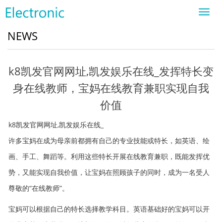
Toggl
navig
NEWS
k8凯发官网网址,凯发娱乐在线_发挥特长变
身在线教师，宝妈在线教育兼职实现自我
价值
k8凯发官网网址,凯发娱乐在线_
许多宝妈在成为母亲前都拥有自己的专业技能或特长，如英语、绘
画、手工、舞蹈等。利用这些特长开展在线教育兼职，既能发挥优
势，又能实现自我价值，让宝妈在照顾孩子的同时，成为一名受人
尊敬的“在线教师”。
宝妈可以根据自己的特长选择教学科目。英语基础好的宝妈可以开