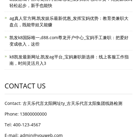
轻松起步，新手也能快
ag真人官方网,凯发娱乐最新优惠_发挥宝妈优势：教育类兼职大
盘点，既能带娃又能赚
凯发k8国际唯一,d88.com尊龙开户中心_宝妈手工兼职：把爱好
变成收入，这些
k8凯发最新网址,凯发ag平台_宝妈兼职新选择：线上客服工作指
南，时间灵活月入3
CONTACT US
Contact: 古天乐代言太阳网址ty_古天乐代言太阳集团线路检测
Phone: 13800000000
Tel: 400-123-4567
E-mail: admin@youweb.com