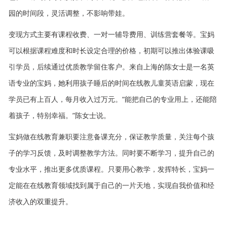
园的时间段，灵活调整，不影响带娃。
变现方式主要有课程收费、一对一辅导费用、训练营套餐等。宝妈
可以根据课程难度和时长设定合理的价格，初期可以推出体验课吸
引学员，后续通过优质教学留住客户。来自上海的陈女士是一名英
语专业的宝妈，她利用孩子睡后的时间在线教儿童英语启蒙，现在
学员已有上百人，每月收入过万元。“能把自己的专业用上，还能陪
着孩子，特别幸福。”陈女士说。
宝妈做在线教育兼职要注意备课充分，保证教学质量，关注每个孩
子的学习反馈，及时调整教学方法。同时要不断学习，提升自己的
专业水平，推出更多优质课程。只要用心教学，发挥特长，宝妈一
定能在在线教育领域找到属于自己的一片天地，实现自我价值和经
济收入的双重提升。